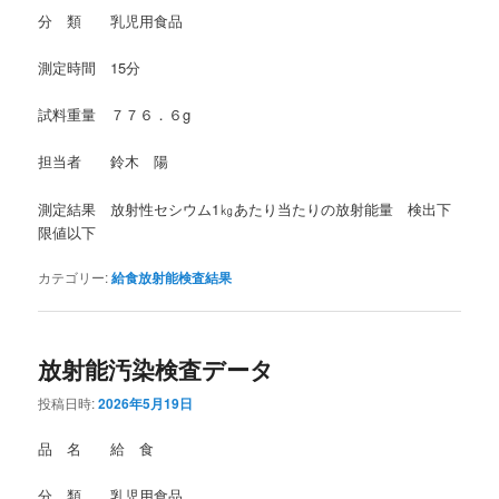
分 類 乳児用食品
測定時間 15分
試料重量 ７７６．６g
担当者 鈴木 陽
測定結果 放射性セシウム1㎏あたり当たりの放射能量 検出下
限値以下
カテゴリー:
給食放射能検査結果
放射能汚染検査データ
投稿日時:
2026年5月19日
品 名 給 食
分 類 乳児用食品