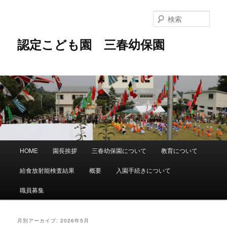
メ
サ
イ
ブ
検
ン
コ
索
コ
ン
認定こども園 三春幼保園
ン
テ
テ
ン
ン
ツ
ツ
へ
へ
移
移
動
動
メ
HOME
園長挨拶
三春幼保園について
教育について
イ
ン
給食放射能検査結果
概要
入園手続きについて
メ
ニ
職員募集
ュ
ー
月別アーカイブ:
2026年5月