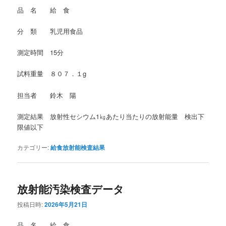
品 名 給 食
分 類 乳児用食品
測定時間 15分
試料重量 ８０７．１g
担当者 鈴木 陽
測定結果 放射性セシウム1㎏あたり当たりの放射能量 検出下
限値以下
カテゴリー:
給食放射能検査結果
放射能汚染検査データ
投稿日時:
2026年5月21日
品 名 給 食