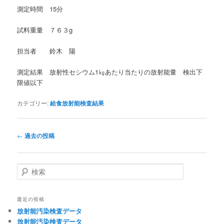
測定時間 15分
試料重量 ７６３g
担当者 鈴木 陽
測定結果 放射性セシウム1㎏あたり当たりの放射能量 検出下
限値以下
カテゴリー:
給食放射能検査結果
投
←
過去の投稿
稿
ナ
ビ
検
ゲ
索
ー
シ
最近の投稿
ョ
放射能汚染検査データ
ン
放射能汚染検査データ