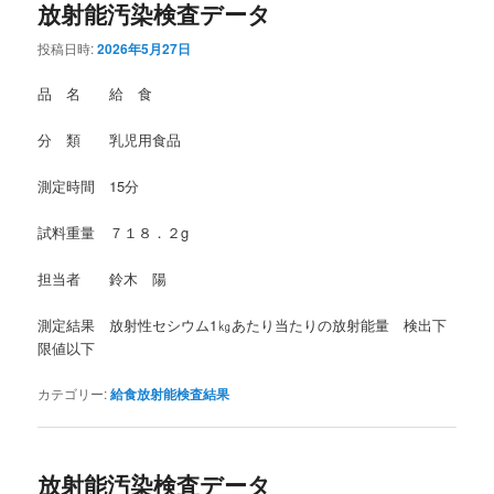
放射能汚染検査データ
投稿日時:
2026年5月27日
品 名 給 食
分 類 乳児用食品
測定時間 15分
試料重量 ７１８．２g
担当者 鈴木 陽
測定結果 放射性セシウム1㎏あたり当たりの放射能量 検出下
限値以下
カテゴリー:
給食放射能検査結果
放射能汚染検査データ