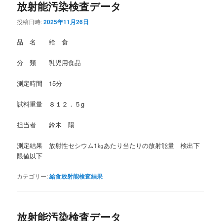
放射能汚染検査データ
投稿日時:
2025年11月26日
品 名 給 食
分 類 乳児用食品
測定時間 15分
試料重量 ８１２．５g
担当者 鈴木 陽
測定結果 放射性セシウム1㎏あたり当たりの放射能量 検出下
限値以下
カテゴリー:
給食放射能検査結果
放射能汚染検査データ