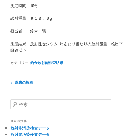
測定時間 15分
試料重量 ９１３．９g
担当者 鈴木 陽
測定結果 放射性セシウム1㎏あたり当たりの放射能量 検出下
限値以下
カテゴリー:
給食放射能検査結果
投
←
過去の投稿
稿
ナ
ビ
検
ゲ
索
ー
シ
最近の投稿
ョ
放射能汚染検査データ
ン
放射能汚染検査データ