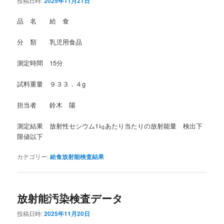
投稿日時:
2025年11月21日
品 名 給 食
分 類 乳児用食品
測定時間 15分
試料重量 ９３３．４g
担当者 鈴木 陽
測定結果 放射性セシウム1㎏あたり当たりの放射能量 検出下
限値以下
カテゴリー:
給食放射能検査結果
放射能汚染検査データ
投稿日時:
2025年11月20日