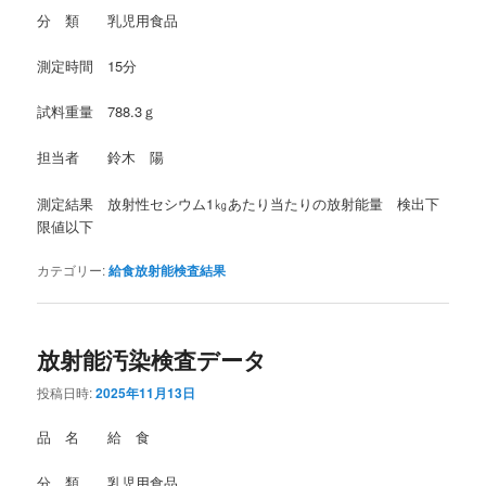
分 類 乳児用食品
測定時間 15分
試料重量 788.3ｇ
担当者 鈴木 陽
測定結果 放射性セシウム1㎏あたり当たりの放射能量 検出下
限値以下
カテゴリー:
給食放射能検査結果
放射能汚染検査データ
投稿日時:
2025年11月13日
品 名 給 食
分 類 乳児用食品