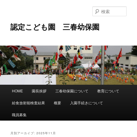
メ
サ
イ
ブ
検
ン
コ
索
コ
ン
認定こども園 三春幼保園
ン
テ
テ
ン
ン
ツ
ツ
へ
へ
移
移
動
動
メ
HOME
園長挨拶
三春幼保園について
教育について
イ
ン
給食放射能検査結果
概要
入園手続きについて
メ
ニ
職員募集
ュ
ー
月別アーカイブ:
2025年11月