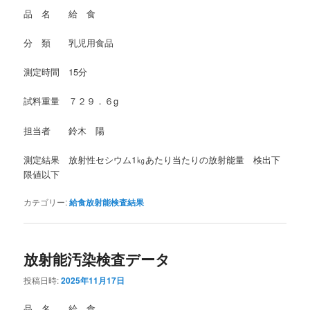
品 名 給 食
分 類 乳児用食品
測定時間 15分
試料重量 ７２９．６g
担当者 鈴木 陽
測定結果 放射性セシウム1㎏あたり当たりの放射能量 検出下
限値以下
カテゴリー:
給食放射能検査結果
放射能汚染検査データ
投稿日時:
2025年11月17日
品 名 給 食