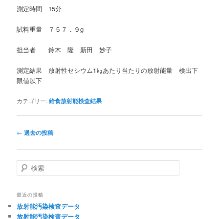
測定時間 15分
試料重量 ７５７．９g
担当者 鈴木 隆 新田 妙子
測定結果 放射性セシウム1㎏あたり当たりの放射能量 検出下
限値以下
カテゴリー:
給食放射能検査結果
投
←
過去の投稿
稿
ナ
ビ
検
ゲ
索
ー
シ
最近の投稿
ョ
放射能汚染検査データ
ン
放射能汚染検査データ