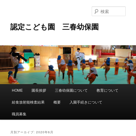
メ
サ
イ
ブ
検
ン
コ
索
コ
ン
認定こども園 三春幼保園
ン
テ
テ
ン
ン
ツ
ツ
へ
へ
移
移
動
動
メ
HOME
園長挨拶
三春幼保園について
教育について
イ
ン
給食放射能検査結果
概要
入園手続きについて
メ
ニ
職員募集
ュ
ー
月別アーカイブ:
2020年6月