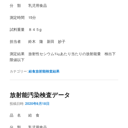
分 類 乳児用食品
測定時間 15分
試料重量 ８４５g
担当者 鈴木 隆 新田 妙子
測定結果 放射性セシウム1㎏あたり当たりの放射能量 検出下
限値以下
カテゴリー:
給食放射能検査結果
放射能汚染検査データ
投稿日時:
2020年6月18日
品 名 給 食
分 類 乳児用食品