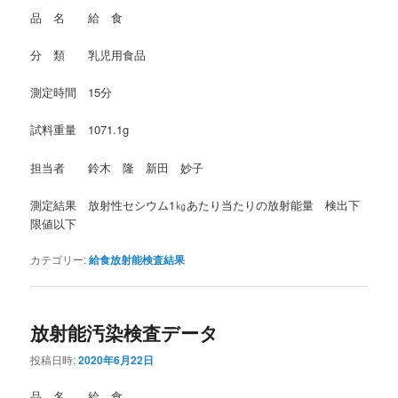
品 名 給 食
分 類 乳児用食品
測定時間 15分
試料重量 1071.1g
担当者 鈴木 隆 新田 妙子
測定結果 放射性セシウム1㎏あたり当たりの放射能量 検出下
限値以下
カテゴリー:
給食放射能検査結果
放射能汚染検査データ
投稿日時:
2020年6月22日
品 名 給 食