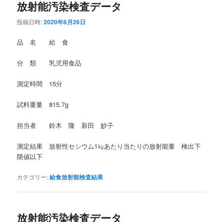
放射能汚染検査データ
投稿日時:
2020年6月26日
品 名 給 食
分 類 乳児用食品
測定時間 15分
試料重量 815.7g
担当者 鈴木 隆 新田 妙子
測定結果 放射性セシウム1㎏あたり当たりの放射能量 検出下
限値以下
カテゴリー:
給食放射能検査結果
放射能汚染検査データ