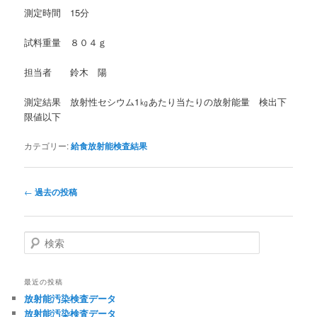
測定時間 15分
試料重量 ８０４ｇ
担当者 鈴木 陽
測定結果 放射性セシウム1㎏あたり当たりの放射能量 検出下
限値以下
カテゴリー:
給食放射能検査結果
投
←
過去の投稿
稿
ナ
ビ
検
ゲ
索
ー
シ
最近の投稿
ョ
放射能汚染検査データ
ン
放射能汚染検査データ