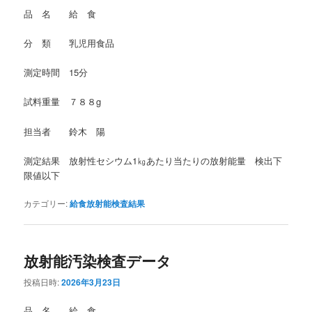
品 名 給 食
分 類 乳児用食品
測定時間 15分
試料重量 ７８８g
担当者 鈴木 陽
測定結果 放射性セシウム1㎏あたり当たりの放射能量 検出下
限値以下
カテゴリー:
給食放射能検査結果
放射能汚染検査データ
投稿日時:
2026年3月23日
品 名 給 食