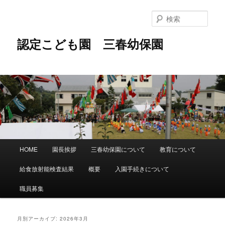
メ
サ
イ
ブ
検
ン
コ
索
コ
ン
認定こども園 三春幼保園
ン
テ
テ
ン
ン
ツ
ツ
へ
へ
移
移
動
動
メ
HOME
園長挨拶
三春幼保園について
教育について
イ
ン
給食放射能検査結果
概要
入園手続きについて
メ
ニ
職員募集
ュ
ー
月別アーカイブ:
2026年3月