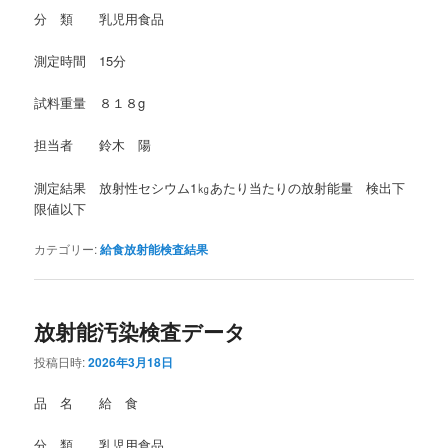
分 類 乳児用食品
測定時間 15分
試料重量 ８１８g
担当者 鈴木 陽
測定結果 放射性セシウム1㎏あたり当たりの放射能量 検出下
限値以下
カテゴリー:
給食放射能検査結果
放射能汚染検査データ
投稿日時:
2026年3月18日
品 名 給 食
分 類 乳児用食品