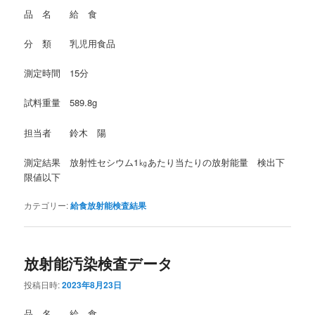
品 名 給 食
分 類 乳児用食品
測定時間 15分
試料重量 589.8g
担当者 鈴木 陽
測定結果 放射性セシウム1㎏あたり当たりの放射能量 検出下
限値以下
カテゴリー:
給食放射能検査結果
放射能汚染検査データ
投稿日時:
2023年8月23日
品 名 給 食