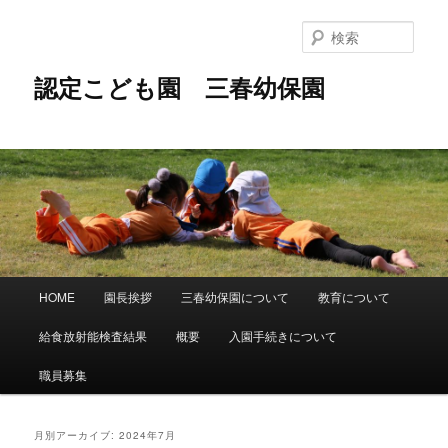
メ
サ
イ
ブ
検
ン
コ
索
コ
ン
認定こども園 三春幼保園
ン
テ
テ
ン
ン
ツ
ツ
へ
へ
移
移
動
動
メ
HOME
園長挨拶
三春幼保園について
教育について
イ
ン
給食放射能検査結果
概要
入園手続きについて
メ
ニ
職員募集
ュ
ー
月別アーカイブ:
2024年7月