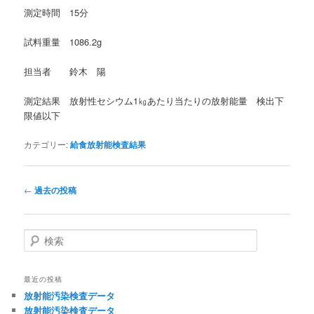
測定時間 15分
試料重量 1086.2g
担当者 鈴木 陽
測定結果 放射性セシウム1㎏あたり当たりの放射能量 検出下
限値以下
カテゴリー:
給食放射能検査結果
投
←
過去の投稿
稿
ナ
ビ
検
ゲ
索
ー
シ
最近の投稿
ョ
放射能汚染検査データ
ン
放射能汚染検査データ