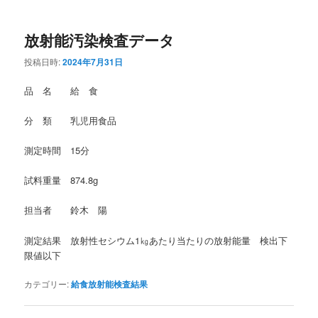
放射能汚染検査データ
投稿日時:
2024年7月31日
品 名 給 食
分 類 乳児用食品
測定時間 15分
試料重量 874.8g
担当者 鈴木 陽
測定結果 放射性セシウム1㎏あたり当たりの放射能量 検出下
限値以下
カテゴリー:
給食放射能検査結果