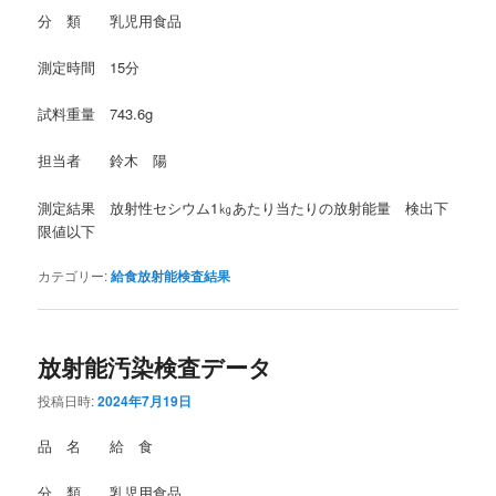
分 類 乳児用食品
測定時間 15分
試料重量 743.6g
担当者 鈴木 陽
測定結果 放射性セシウム1㎏あたり当たりの放射能量 検出下
限値以下
カテゴリー:
給食放射能検査結果
放射能汚染検査データ
投稿日時:
2024年7月19日
品 名 給 食
分 類 乳児用食品