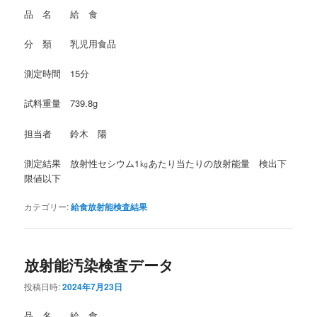
品 名 給 食
分 類 乳児用食品
測定時間 15分
試料重量 739.8g
担当者 鈴木 陽
測定結果 放射性セシウム1㎏あたり当たりの放射能量 検出下
限値以下
カテゴリー:
給食放射能検査結果
放射能汚染検査データ
投稿日時:
2024年7月23日
品 名 給 食