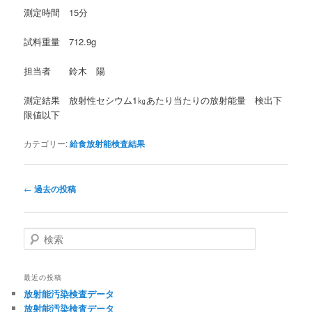
測定時間 15分
試料重量 712.9g
担当者 鈴木 陽
測定結果 放射性セシウム1㎏あたり当たりの放射能量 検出下
限値以下
カテゴリー:
給食放射能検査結果
投
←
過去の投稿
稿
ナ
ビ
検
ゲ
索
ー
シ
最近の投稿
ョ
放射能汚染検査データ
ン
放射能汚染検査データ