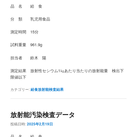
品 名 給 食
分 類 乳児用食品
測定時間 15分
試料重量 961.9g
担当者 鈴木 陽
測定結果 放射性セシウム1㎏あたり当たりの放射能量 検出下
限値以下
カテゴリー:
給食放射能検査結果
放射能汚染検査データ
投稿日時:
2025年2月19日
品 名 給 食