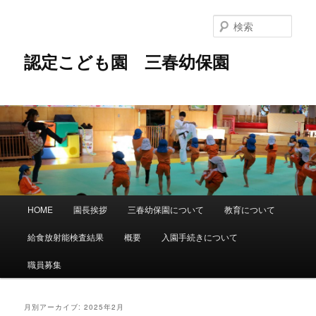
メ
サ
イ
ブ
検
ン
コ
索
コ
ン
認定こども園 三春幼保園
ン
テ
テ
ン
ン
ツ
ツ
へ
へ
移
移
動
動
メ
HOME
園長挨拶
三春幼保園について
教育について
イ
ン
給食放射能検査結果
概要
入園手続きについて
メ
ニ
職員募集
ュ
ー
月別アーカイブ:
2025年2月