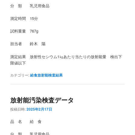
分 類 乳児用食品
測定時間 15分
試料重量 767g
担当者 鈴木 陽
測定結果 放射性セシウム1㎏あたり当たりの放射能量 検出下
限値以下
カテゴリー:
給食放射能検査結果
放射能汚染検査データ
投稿日時:
2025年2月17日
品 名 給 食
分 類 乳児用食品