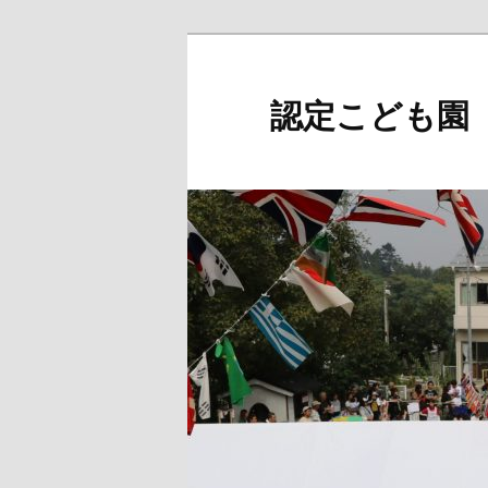
メ
サ
イ
ブ
ン
コ
認定こども園
コ
ン
ン
テ
テ
ン
ン
ツ
ツ
へ
へ
移
移
動
動