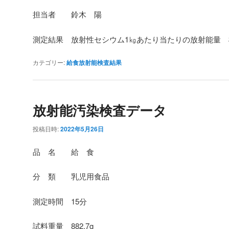
担当者 鈴木 陽
測定結果 放射性セシウム1㎏あたり当たりの放射能量
カテゴリー:
給食放射能検査結果
放射能汚染検査データ
投稿日時:
2022年5月26日
品 名 給 食
分 類 乳児用食品
測定時間 15分
試料重量 882.7g