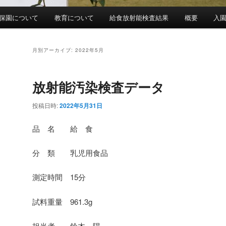
保園について
教育について
給食放射能検査結果
概要
入
月別アーカイブ:
2022年5月
放射能汚染検査データ
投稿日時:
2022年5月31日
品 名 給 食
分 類 乳児用食品
測定時間 15分
試料重量 961.3g
担当者 鈴木 陽