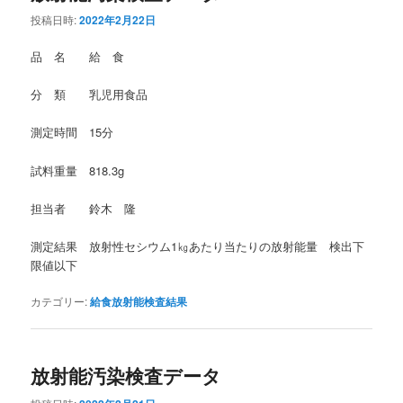
投稿日時:
2022年2月22日
品 名 給 食
分 類 乳児用食品
測定時間 15分
試料重量 818.3g
担当者 鈴木 隆
測定結果 放射性セシウム1㎏あたり当たりの放射能量 検出下
限値以下
カテゴリー:
給食放射能検査結果
放射能汚染検査データ