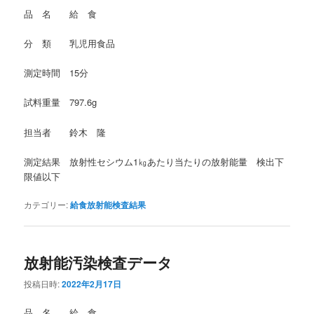
品 名 給 食
分 類 乳児用食品
測定時間 15分
試料重量 797.6g
担当者 鈴木 隆
測定結果 放射性セシウム1㎏あたり当たりの放射能量 検出下
限値以下
カテゴリー:
給食放射能検査結果
放射能汚染検査データ
投稿日時:
2022年2月17日
品 名 給 食