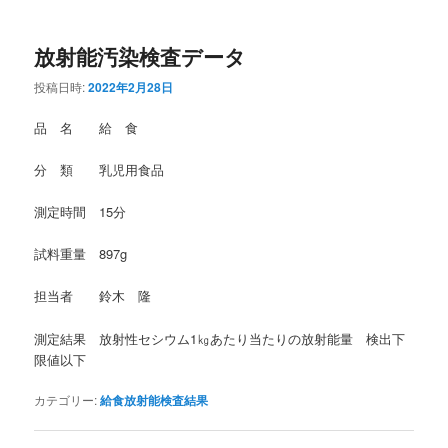
放射能汚染検査データ
投稿日時:
2022年2月28日
品 名 給 食
分 類 乳児用食品
測定時間 15分
試料重量 897g
担当者 鈴木 隆
測定結果 放射性セシウム1㎏あたり当たりの放射能量 検出下
限値以下
カテゴリー:
給食放射能検査結果