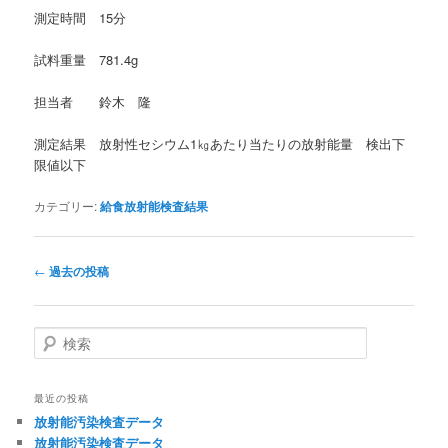
測定時間 15分
試料重量 781.4g
担当者 鈴木 隆
測定結果 放射性セシウム1㎏あたり当たりの放射能量 検出下
限値以下
カテゴリー:
給食放射能検査結果
投
←
過去の投稿
稿
ナ
ビ
検
ゲ
索
ー
シ
最近の投稿
ョ
放射能汚染検査データ
ン
放射能汚染検査データ