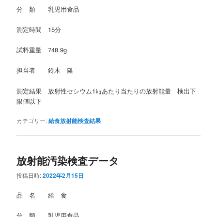
分 類 乳児用食品
測定時間 15分
試料重量 748.9g
担当者 鈴木 隆
測定結果 放射性セシウム1㎏あたり当たりの放射能量 検出下
限値以下
カテゴリー:
給食放射能検査結果
放射能汚染検査データ
投稿日時:
2022年2月15日
品 名 給 食
分 類 乳児用食品