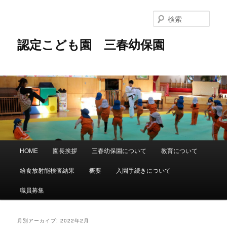
メ
サ
イ
ブ
検
ン
コ
索
コ
ン
認定こども園 三春幼保園
ン
テ
テ
ン
ン
ツ
ツ
へ
へ
移
移
動
動
メ
HOME
園長挨拶
三春幼保園について
教育について
イ
ン
給食放射能検査結果
概要
入園手続きについて
メ
ニ
職員募集
ュ
ー
月別アーカイブ:
2022年2月