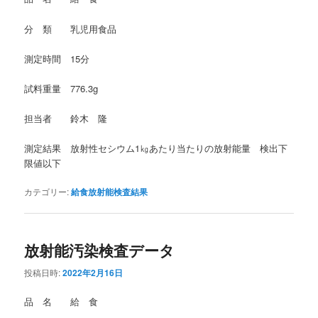
分 類 乳児用食品
測定時間 15分
試料重量 776.3g
担当者 鈴木 隆
測定結果 放射性セシウム1㎏あたり当たりの放射能量 検出下
限値以下
カテゴリー:
給食放射能検査結果
放射能汚染検査データ
投稿日時:
2022年2月16日
品 名 給 食