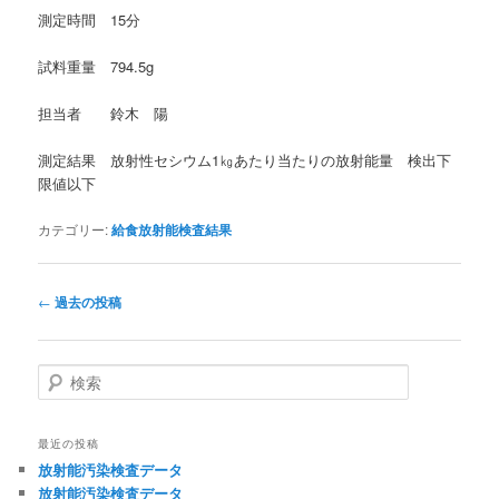
測定時間 15分
試料重量 794.5g
担当者 鈴木 陽
測定結果 放射性セシウム1㎏あたり当たりの放射能量 検出下
限値以下
カテゴリー:
給食放射能検査結果
投
←
過去の投稿
稿
ナ
ビ
検
ゲ
索
ー
シ
最近の投稿
ョ
放射能汚染検査データ
ン
放射能汚染検査データ