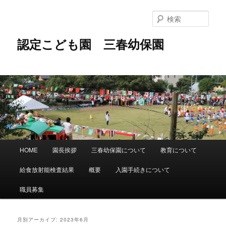
メ
サ
イ
ブ
検
ン
コ
索
コ
ン
認定こども園 三春幼保園
ン
テ
テ
ン
ン
ツ
ツ
へ
へ
移
移
動
動
メ
HOME
園長挨拶
三春幼保園について
教育について
イ
ン
給食放射能検査結果
概要
入園手続きについて
メ
ニ
職員募集
ュ
ー
月別アーカイブ:
2023年6月