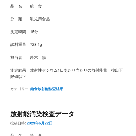
品 名 給 食
分 類 乳児用食品
測定時間 15分
試料重量 728.1g
担当者 鈴木 陽
測定結果 放射性セシウム1㎏あたり当たりの放射能量 検出下
限値以下
カテゴリー:
給食放射能検査結果
放射能汚染検査データ
投稿日時:
2023年6月22日
品 名 給 食