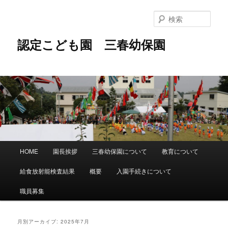
メ
サ
イ
ブ
検
ン
コ
索
コ
ン
認定こども園 三春幼保園
ン
テ
テ
ン
ン
ツ
ツ
へ
へ
移
移
動
動
メ
HOME
園長挨拶
三春幼保園について
教育について
イ
ン
給食放射能検査結果
概要
入園手続きについて
メ
ニ
職員募集
ュ
ー
月別アーカイブ:
2025年7月