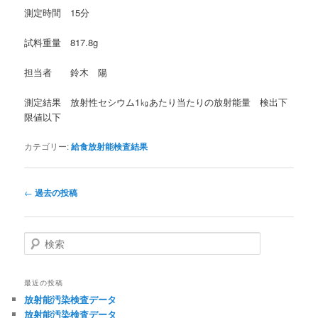
測定時間 15分
試料重量 817.8g
担当者 鈴木 陽
測定結果 放射性セシウム1㎏あたり当たりの放射能量 検出下
限値以下
カテゴリー:
給食放射能検査結果
投
←
過去の投稿
稿
ナ
ビ
検
ゲ
索
ー
シ
最近の投稿
ョ
放射能汚染検査データ
ン
放射能汚染検査データ