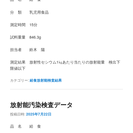
分 類 乳児用食品
測定時間 15分
試料重量 846.3g
担当者 鈴木 陽
測定結果 放射性セシウム1㎏あたり当たりの放射能量 検出下
限値以下
カテゴリー:
給食放射能検査結果
放射能汚染検査データ
投稿日時:
2025年7月22日
品 名 給 食