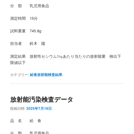
分 類 乳児用食品
測定時間 15分
試料重量 745.8g
担当者 鈴木 陽
測定結果 放射性セシウム1㎏あたり当たりの放射能量 検出下
限値以下
カテゴリー:
給食放射能検査結果
放射能汚染検査データ
投稿日時:
2025年7月18日
品 名 給 食
分 類 乳児用食品