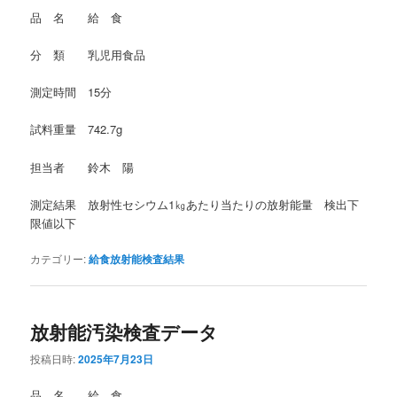
品 名 給 食
分 類 乳児用食品
測定時間 15分
試料重量 742.7g
担当者 鈴木 陽
測定結果 放射性セシウム1㎏あたり当たりの放射能量 検出下
限値以下
カテゴリー:
給食放射能検査結果
放射能汚染検査データ
投稿日時:
2025年7月23日
品 名 給 食