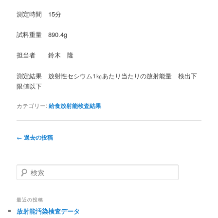
測定時間 15分
試料重量 890.4g
担当者 鈴木 隆
測定結果 放射性セシウム1㎏あたり当たりの放射能量 検出下
限値以下
カテゴリー:
給食放射能検査結果
投
←
過去の投稿
稿
ナ
ビ
検
ゲ
索
ー
シ
最近の投稿
ョ
放射能汚染検査データ
ン