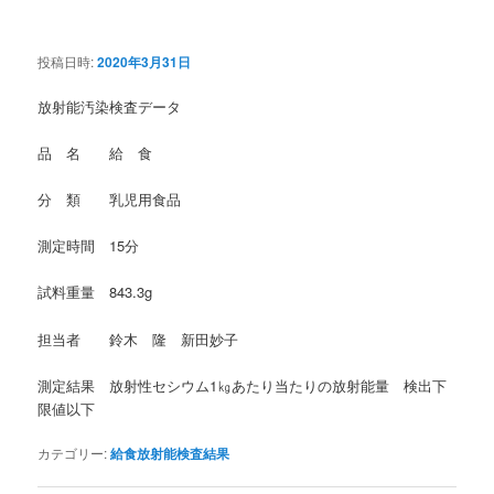
投稿日時:
2020年3月31日
放射能汚染検査データ
品 名 給 食
分 類 乳児用食品
測定時間 15分
試料重量 843.3g
担当者 鈴木 隆 新田妙子
測定結果 放射性セシウム1㎏あたり当たりの放射能量 検出下
限値以下
カテゴリー:
給食放射能検査結果