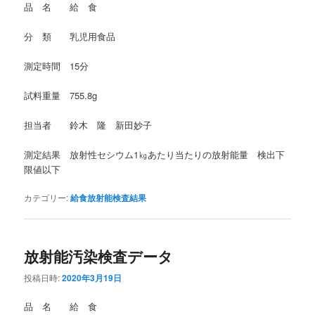
品 名 給 食
分 類 乳児用食品
測定時間 15分
試料重量 755.8g
担当者 鈴木 隆 新田妙子
測定結果 放射性セシウム1㎏あたり当たりの放射能量 検出下
限値以下
カテゴリー:
給食放射能検査結果
放射能汚染検査データ
投稿日時:
2020年3月19日
品 名 給 食