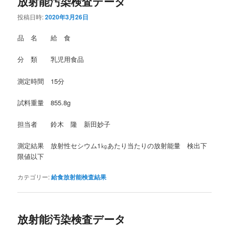
放射能汚染検査データ
投稿日時:
2020年3月26日
品 名 給 食
分 類 乳児用食品
測定時間 15分
試料重量 855.8g
担当者 鈴木 隆 新田妙子
測定結果 放射性セシウム1㎏あたり当たりの放射能量 検出下
限値以下
カテゴリー:
給食放射能検査結果
放射能汚染検査データ