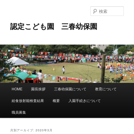
メ
サ
イ
ブ
検
ン
コ
索
コ
ン
認定こども園 三春幼保園
ン
テ
テ
ン
ン
ツ
ツ
へ
へ
移
移
動
動
メ
HOME
園長挨拶
三春幼保園について
教育について
イ
ン
給食放射能検査結果
概要
入園手続きについて
メ
ニ
職員募集
ュ
ー
月別アーカイブ:
2020年3月