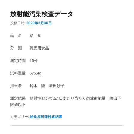
放射能汚染検査データ
投稿日時:
2020年3月30日
品 名 給 食
分 類 乳児用食品
測定時間 15分
試料重量 675.4g
担当者 鈴木 隆 新田妙子
測定結果 放射性セシウム1㎏あたり当たりの放射能量 検出下
限値以下
カテゴリー:
給食放射能検査結果