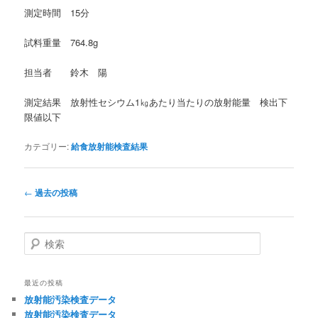
測定時間 15分
試料重量 764.8g
担当者 鈴木 陽
測定結果 放射性セシウム1㎏あたり当たりの放射能量 検出下
限値以下
カテゴリー:
給食放射能検査結果
投
←
過去の投稿
稿
ナ
ビ
検
ゲ
索
ー
シ
最近の投稿
ョ
放射能汚染検査データ
ン
放射能汚染検査データ