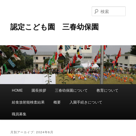
メ
サ
イ
ブ
検
ン
コ
索
コ
ン
認定こども園 三春幼保園
ン
テ
テ
ン
ン
ツ
ツ
へ
へ
移
移
動
動
メ
HOME
園長挨拶
三春幼保園について
教育について
イ
ン
給食放射能検査結果
概要
入園手続きについて
メ
ニ
職員募集
ュ
ー
月別アーカイブ:
2024年6月