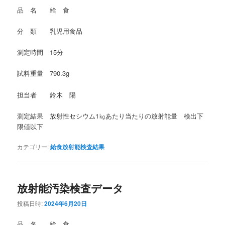
品 名 給 食
分 類 乳児用食品
測定時間 15分
試料重量 790.3g
担当者 鈴木 陽
測定結果 放射性セシウム1㎏あたり当たりの放射能量 検出下
限値以下
カテゴリー:
給食放射能検査結果
放射能汚染検査データ
投稿日時:
2024年6月20日
品 名 給 食