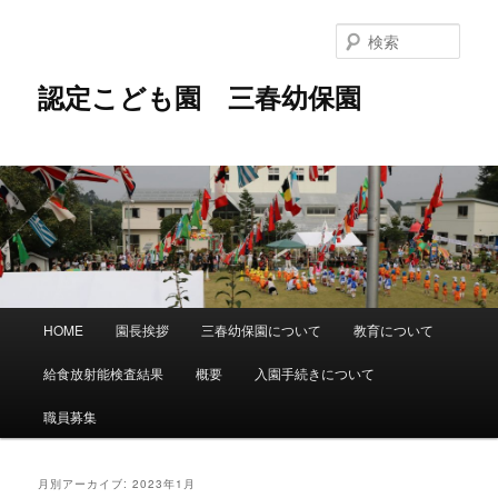
メ
サ
イ
ブ
検
ン
コ
索
コ
ン
認定こども園 三春幼保園
ン
テ
テ
ン
ン
ツ
ツ
へ
へ
移
移
動
動
メ
HOME
園長挨拶
三春幼保園について
教育について
イ
ン
給食放射能検査結果
概要
入園手続きについて
メ
ニ
職員募集
ュ
ー
月別アーカイブ:
2023年1月