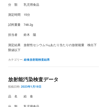
分 類 乳児用食品
測定時間 15分
試料重量 748.2g
担当者 鈴木 陽
測定結果 放射性セシウム1㎏あたり当たりの放射能量 検出下
限値以下
カテゴリー:
給食放射能検査結果
放射能汚染検査データ
投稿日時:
2023年1月19日
品 名 給 食
分 類 乳児用食品