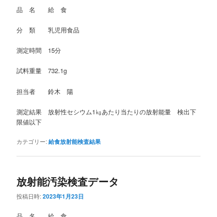
品 名 給 食
分 類 乳児用食品
測定時間 15分
試料重量 732.1g
担当者 鈴木 陽
測定結果 放射性セシウム1㎏あたり当たりの放射能量 検出下
限値以下
カテゴリー:
給食放射能検査結果
放射能汚染検査データ
投稿日時:
2023年1月23日
品 名 給 食