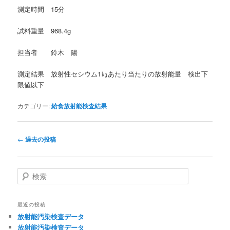
測定時間 15分
試料重量 968.4g
担当者 鈴木 陽
測定結果 放射性セシウム1㎏あたり当たりの放射能量 検出下
限値以下
カテゴリー:
給食放射能検査結果
投
←
過去の投稿
稿
ナ
ビ
検
ゲ
索
ー
シ
最近の投稿
ョ
放射能汚染検査データ
ン
放射能汚染検査データ