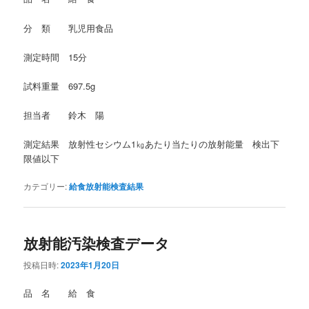
分 類 乳児用食品
測定時間 15分
試料重量 697.5g
担当者 鈴木 陽
測定結果 放射性セシウム1㎏あたり当たりの放射能量 検出下
限値以下
カテゴリー:
給食放射能検査結果
放射能汚染検査データ
投稿日時:
2023年1月20日
品 名 給 食