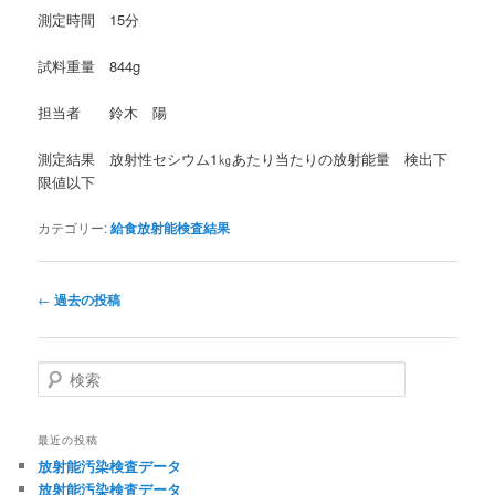
測定時間 15分
試料重量 844g
担当者 鈴木 陽
測定結果 放射性セシウム1㎏あたり当たりの放射能量 検出下
限値以下
カテゴリー:
給食放射能検査結果
投
←
過去の投稿
稿
ナ
ビ
検
ゲ
索
ー
シ
最近の投稿
ョ
放射能汚染検査データ
ン
放射能汚染検査データ