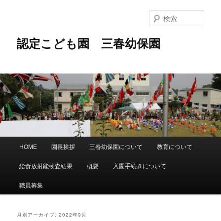
メ
サ
イ
ブ
検
ン
コ
索
コ
ン
認定こども園 三春幼保園
ン
テ
テ
ン
ン
ツ
ツ
へ
へ
移
移
動
動
メ
HOME
園長挨拶
三春幼保園について
教育について
イ
ン
給食放射能検査結果
概要
入園手続きについて
メ
ニ
職員募集
ュ
ー
月別アーカイブ:
2022年9月