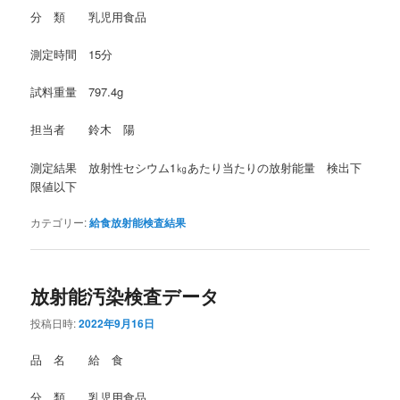
分 類 乳児用食品
測定時間 15分
試料重量 797.4g
担当者 鈴木 陽
測定結果 放射性セシウム1㎏あたり当たりの放射能量 検出下
限値以下
カテゴリー:
給食放射能検査結果
放射能汚染検査データ
投稿日時:
2022年9月16日
品 名 給 食
分 類 乳児用食品