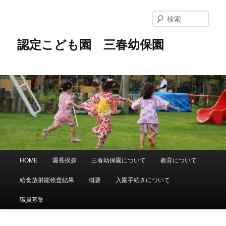
メ
イ
検
ン
索
コ
認定こども園 三春幼保園
ン
テ
ン
ツ
へ
移
動
メ
HOME
園長挨拶
三春幼保園について
教育について
イ
ン
給食放射能検査結果
概要
入園手続きについて
メ
ニ
職員募集
ュ
ー