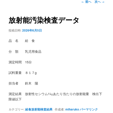
投
←
前へ
次へ
→
稿
ナ
ビ
放射能汚染検査データ
ゲ
ー
投稿日時:
2026年6月5日
シ
ョ
品 名 給 食
ン
分 類 乳児用食品
測定時間 15分
試料重量 ８１７g
担当者 鈴木 陽
測定結果 放射性セシウム1㎏あたり当たりの放射能量 検出下
限値以下
カテゴリー:
給食放射能検査結果
作成者:
miharuko
パーマリンク