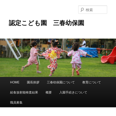
メ
イ
検
ン
索
コ
認定こども園 三春幼保園
ン
テ
ン
ツ
へ
移
動
メ
HOME
園長挨拶
三春幼保園について
教育について
イ
ン
給食放射能検査結果
概要
入園手続きについて
メ
ニ
職員募集
ュ
ー