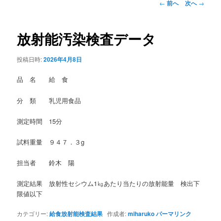
投
←
前へ
次へ
→
稿
ナ
ビ
放射能汚染検査データ
ゲ
ー
投稿日時:
2026年4月8日
シ
ョ
品 名 給 食
ン
分 類 乳児用食品
測定時間 15分
試料重量 ９４７．３g
担当者 鈴木 陽
測定結果 放射性セシウム1㎏あたり当たりの放射能量 検出下
限値以下
カテゴリー:
給食放射能検査結果
作成者:
miharuko
パーマリンク