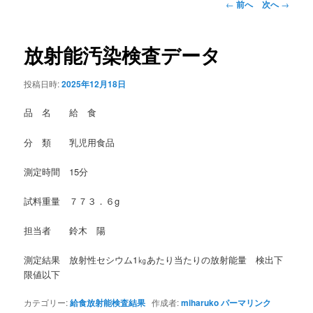
投
←
前へ
次へ
→
稿
ナ
ビ
放射能汚染検査データ
ゲ
ー
投稿日時:
2025年12月18日
シ
ョ
品 名 給 食
ン
分 類 乳児用食品
測定時間 15分
試料重量 ７７３．６g
担当者 鈴木 陽
測定結果 放射性セシウム1㎏あたり当たりの放射能量 検出下
限値以下
カテゴリー:
給食放射能検査結果
作成者:
miharuko
パーマリンク