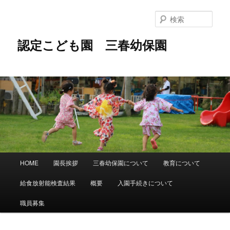
メ
イ
検
ン
索
コ
認定こども園 三春幼保園
ン
テ
ン
ツ
へ
移
動
メ
HOME
園長挨拶
三春幼保園について
教育について
イ
ン
給食放射能検査結果
概要
入園手続きについて
メ
ニ
職員募集
ュ
ー