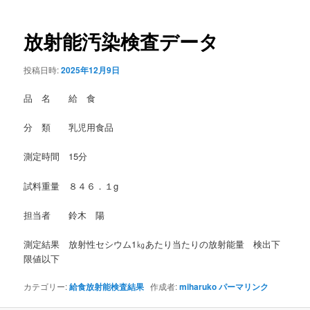
稿
ナ
ビ
放射能汚染検査データ
ゲ
ー
投稿日時:
2025年12月9日
シ
ョ
品 名 給 食
ン
分 類 乳児用食品
測定時間 15分
試料重量 ８４６．１g
担当者 鈴木 陽
測定結果 放射性セシウム1㎏あたり当たりの放射能量 検出下
限値以下
カテゴリー:
給食放射能検査結果
作成者:
miharuko
パーマリンク