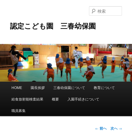
メ
イ
検
ン
索
コ
認定こども園 三春幼保園
ン
テ
ン
ツ
へ
移
動
メ
HOME
園長挨拶
三春幼保園について
教育について
イ
ン
給食放射能検査結果
概要
入園手続きについて
メ
ニ
職員募集
ュ
ー
投
←
前へ
次へ
→