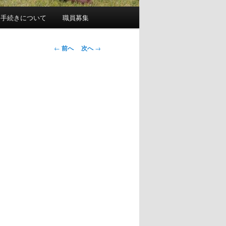
園手続きについて
職員募集
投
←
前へ
次へ
→
稿
ナ
ビ
ゲ
ー
シ
ョ
ン