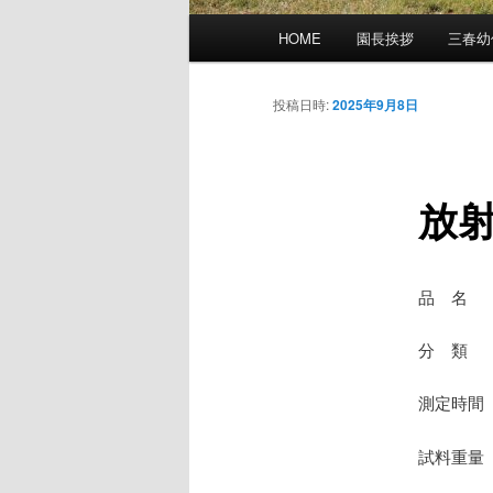
メ
HOME
園長挨拶
三春幼
イ
ン
メ
投稿日時:
2025年9月8日
ニ
ュ
ー
放
品 名
分 類 
測定時間 
試料重量 8