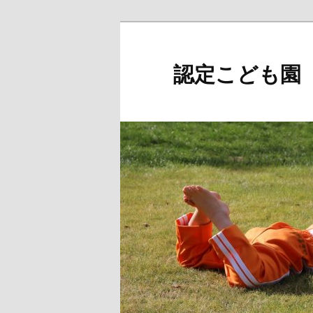
メ
イ
ン
認定こども園
コ
ン
テ
ン
ツ
へ
移
動