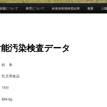
保園について
教育について
給食放射能検査結果
概要
入
射能汚染検査データ
 給 食
乳児用食品
15分
84.6g