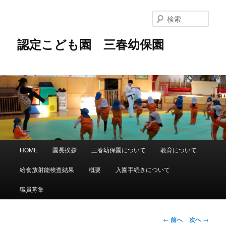
メ
イ
検
ン
索
コ
認定こども園 三春幼保園
ン
テ
ン
ツ
へ
移
動
メ
HOME
園長挨拶
三春幼保園について
教育について
イ
ン
給食放射能検査結果
概要
入園手続きについて
メ
ニ
職員募集
ュ
ー
投
←
前へ
次へ
→