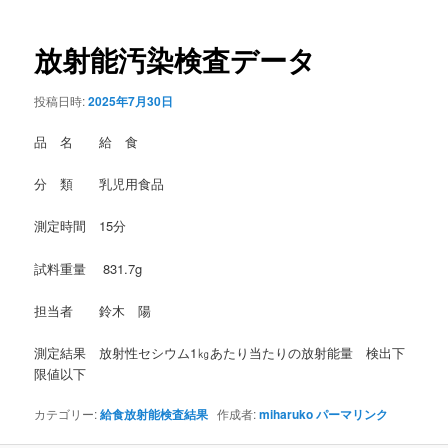
稿
ナ
ビ
放射能汚染検査データ
ゲ
ー
投稿日時:
2025年7月30日
シ
ョ
品 名 給 食
ン
分 類 乳児用食品
測定時間 15分
試料重量 831.7g
担当者 鈴木 陽
測定結果 放射性セシウム1㎏あたり当たりの放射能量 検出下
限値以下
カテゴリー:
給食放射能検査結果
作成者:
miharuko
パーマリンク