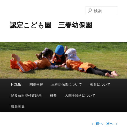
メ
イ
検
ン
索
コ
認定こども園 三春幼保園
ン
テ
ン
ツ
へ
移
動
メ
HOME
園長挨拶
三春幼保園について
教育について
イ
ン
給食放射能検査結果
概要
入園手続きについて
メ
ニ
職員募集
ュ
ー
投
←
前へ
次へ
→