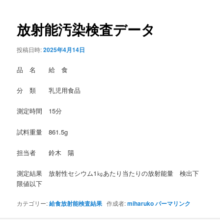
稿
ナ
ビ
放射能汚染検査データ
ゲ
ー
投稿日時:
2025年4月14日
シ
ョ
品 名 給 食
ン
分 類 乳児用食品
測定時間 15分
試料重量 861.5g
担当者 鈴木 陽
測定結果 放射性セシウム1㎏あたり当たりの放射能量 検出下
限値以下
カテゴリー:
給食放射能検査結果
作成者:
miharuko
パーマリンク