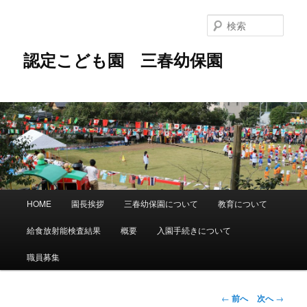
メ
イ
検
ン
索
コ
認定こども園 三春幼保園
ン
テ
ン
ツ
へ
移
動
メ
HOME
園長挨拶
三春幼保園について
教育について
イ
ン
給食放射能検査結果
概要
入園手続きについて
メ
ニ
職員募集
ュ
ー
投
←
前へ
次へ
→