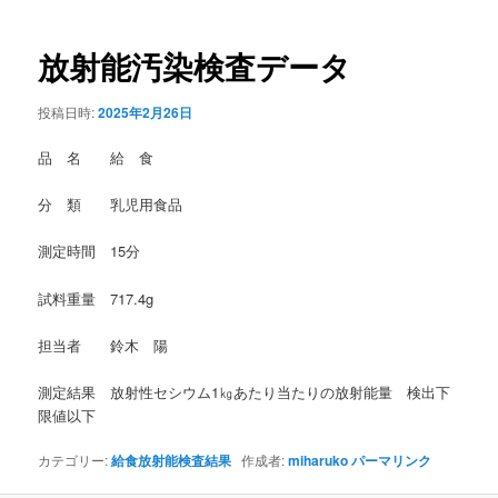
稿
ナ
ビ
放射能汚染検査データ
ゲ
ー
投稿日時:
2025年2月26日
シ
ョ
品 名 給 食
ン
分 類 乳児用食品
測定時間 15分
試料重量 717.4g
担当者 鈴木 陽
測定結果 放射性セシウム1㎏あたり当たりの放射能量 検出下
限値以下
カテゴリー:
給食放射能検査結果
作成者:
miharuko
パーマリンク