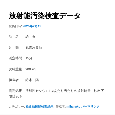
稿
ナ
ビ
放射能汚染検査データ
ゲ
ー
投稿日時:
2025年2月19日
シ
ョ
品 名 給 食
ン
分 類 乳児用食品
測定時間 15分
試料重量 900.9g
担当者 鈴木 陽
測定結果 放射性セシウム1㎏あたり当たりの放射能量 検出下
限値以下
カテゴリー:
給食放射能検査結果
作成者:
miharuko
パーマリンク