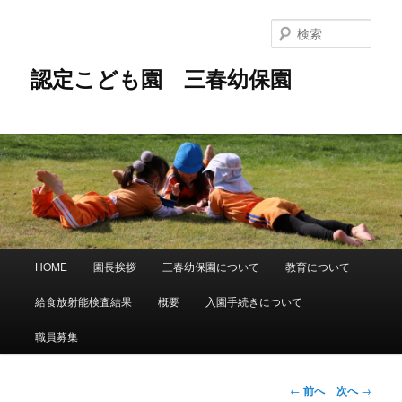
メ
イ
検
ン
索
コ
認定こども園 三春幼保園
ン
テ
ン
ツ
へ
移
動
メ
HOME
園長挨拶
三春幼保園について
教育について
イ
ン
給食放射能検査結果
概要
入園手続きについて
メ
ニ
職員募集
ュ
ー
投
←
前へ
次へ
→