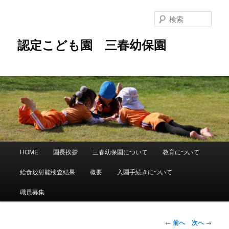
メ
イ
検
ン
索
コ
認定こども園 三春幼保園
ン
テ
ン
ツ
へ
移
動
メ
HOME
園長挨拶
三春幼保園について
教育について
イ
ン
給食放射能検査結果
概要
入園手続きについて
メ
ニ
職員募集
ュ
ー
投
←
前へ
次へ
→