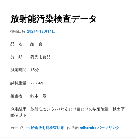
稿
ナ
ビ
放射能汚染検査データ
ゲ
ー
投稿日時:
2024年12月11日
シ
ョ
品 名 給 食
ン
分 類 乳児用食品
測定時間 15分
試料重量 776.4gﾗ
担当者 鈴木 陽
測定結果 放射性セシウム1㎏あたり当たりの放射能量 検出下
限値以下
カテゴリー:
給食放射能検査結果
作成者:
miharuko
パーマリンク