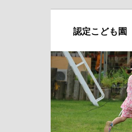
メ
イ
ン
認定こども園
コ
ン
テ
ン
ツ
へ
移
動