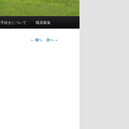
園手続きについて
職員募集
投
←
前へ
次へ
→
稿
ナ
ビ
ゲ
ー
シ
ョ
ン