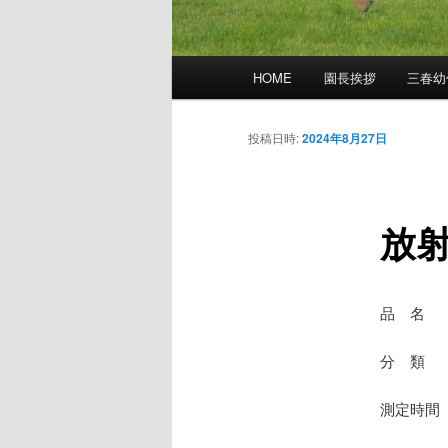
メ
HOME
園長挨拶
三春幼
イ
ン
メ
投稿日時:
2024年8月27日
ニ
ュ
ー
放
品 名
分 類 
測定時間 