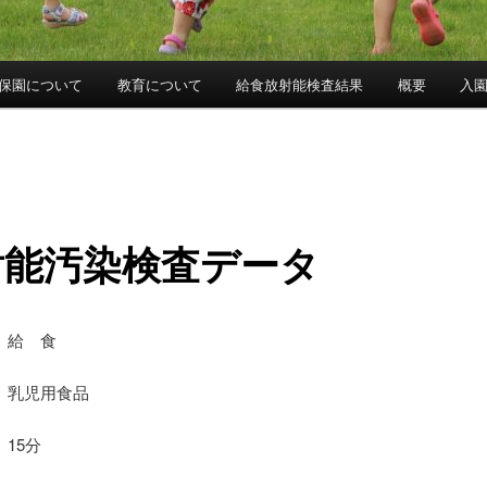
保園について
教育について
給食放射能検査結果
概要
入
射能汚染検査データ
 給 食
乳児用食品
15分