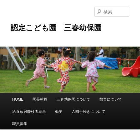
メ
イ
検
ン
索
コ
認定こども園 三春幼保園
ン
テ
ン
ツ
へ
移
動
メ
HOME
園長挨拶
三春幼保園について
教育について
イ
ン
給食放射能検査結果
概要
入園手続きについて
メ
ニ
職員募集
ュ
ー