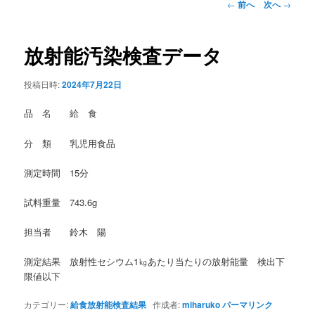
投
←
前へ
次へ
→
稿
ナ
ビ
放射能汚染検査データ
ゲ
ー
投稿日時:
2024年7月22日
シ
ョ
品 名 給 食
ン
分 類 乳児用食品
測定時間 15分
試料重量 743.6g
担当者 鈴木 陽
測定結果 放射性セシウム1㎏あたり当たりの放射能量 検出下
限値以下
カテゴリー:
給食放射能検査結果
作成者:
miharuko
パーマリンク