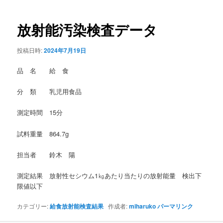
稿
ナ
ビ
放射能汚染検査データ
ゲ
ー
投稿日時:
2024年7月19日
シ
ョ
品 名 給 食
ン
分 類 乳児用食品
測定時間 15分
試料重量 864.7g
担当者 鈴木 陽
測定結果 放射性セシウム1㎏あたり当たりの放射能量 検出下
限値以下
カテゴリー:
給食放射能検査結果
作成者:
miharuko
パーマリンク