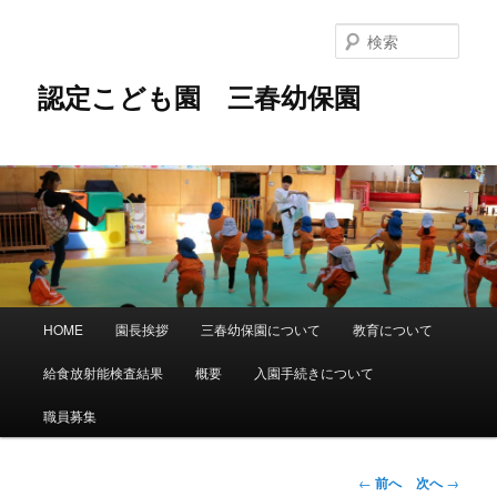
メ
イ
検
ン
索
コ
認定こども園 三春幼保園
ン
テ
ン
ツ
へ
移
動
メ
HOME
園長挨拶
三春幼保園について
教育について
イ
ン
給食放射能検査結果
概要
入園手続きについて
メ
ニ
職員募集
ュ
ー
投
←
前へ
次へ
→