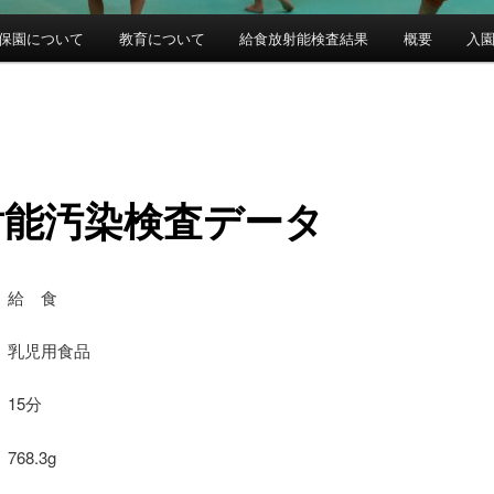
保園について
教育について
給食放射能検査結果
概要
入
射能汚染検査データ
 給 食
乳児用食品
15分
68.3g