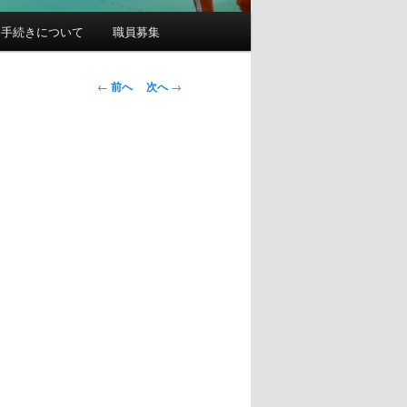
園手続きについて
職員募集
投
←
前へ
次へ
→
稿
ナ
ビ
ゲ
ー
シ
ョ
ン