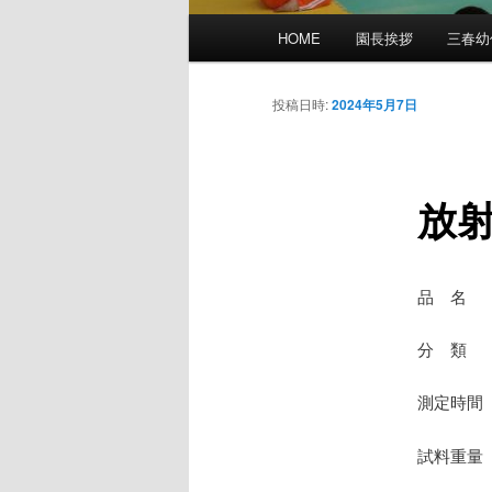
メ
HOME
園長挨拶
三春幼
イ
ン
メ
投稿日時:
2024年5月7日
ニ
ュ
ー
放
品 名
分 類 
測定時間 
試料重量 7