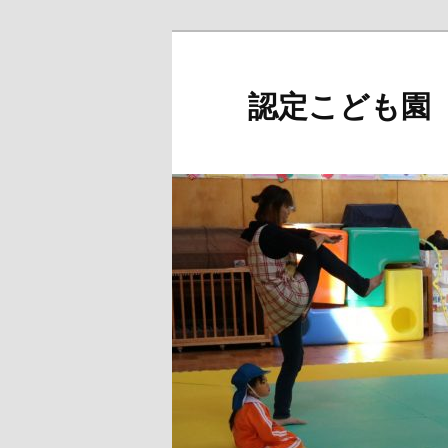
メ
イ
ン
認定こども園
コ
ン
テ
ン
ツ
へ
移
動