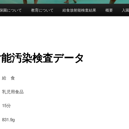
保園について
教育について
給食放射能検査結果
概要
入
射能汚染検査データ
 給 食
乳児用食品
15分
31.9g