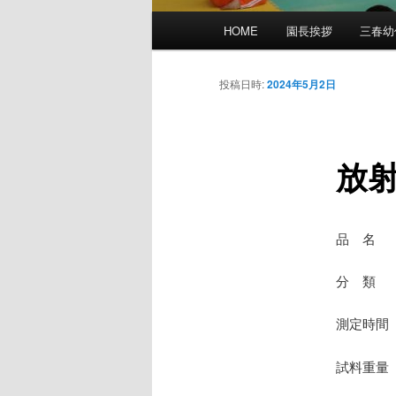
メ
HOME
園長挨拶
三春幼
イ
ン
メ
投稿日時:
2024年5月2日
ニ
ュ
ー
放
品 名
分 類 
測定時間 
試料重量 8