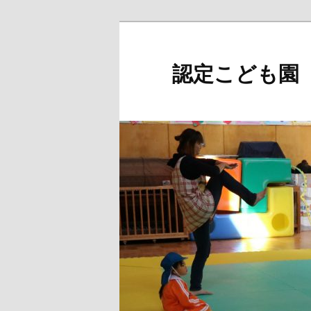
メ
イ
ン
認定こども園
コ
ン
テ
ン
ツ
へ
移
動