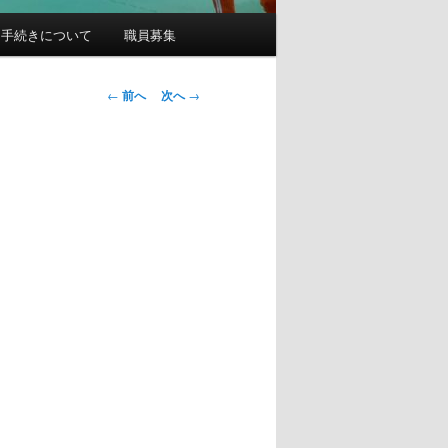
園手続きについて
職員募集
投
←
前へ
次へ
→
稿
ナ
ビ
ゲ
ー
シ
ョ
ン