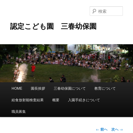
メ
イ
検
ン
索
コ
認定こども園 三春幼保園
ン
テ
ン
ツ
へ
移
動
メ
HOME
園長挨拶
三春幼保園について
教育について
イ
ン
給食放射能検査結果
概要
入園手続きについて
メ
ニ
職員募集
ュ
ー
投
←
前へ
次へ
→