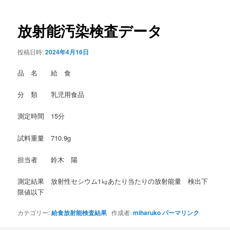
稿
ナ
ビ
放射能汚染検査データ
ゲ
ー
投稿日時:
2024年4月16日
シ
ョ
品 名 給 食
ン
分 類 乳児用食品
測定時間 15分
試料重量 710.9g
担当者 鈴木 陽
測定結果 放射性セシウム1㎏あたり当たりの放射能量 検出下
限値以下
カテゴリー:
給食放射能検査結果
作成者:
miharuko
パーマリンク