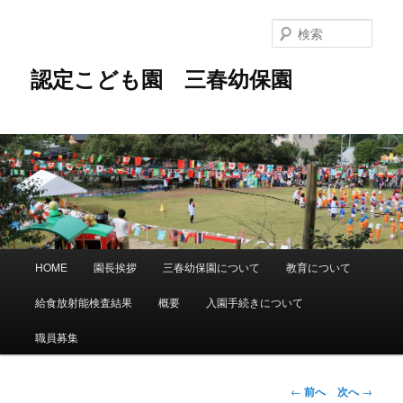
メ
イ
検
ン
索
コ
認定こども園 三春幼保園
ン
テ
ン
ツ
へ
移
動
メ
HOME
園長挨拶
三春幼保園について
教育について
イ
ン
給食放射能検査結果
概要
入園手続きについて
メ
ニ
職員募集
ュ
ー
投
←
前へ
次へ
→