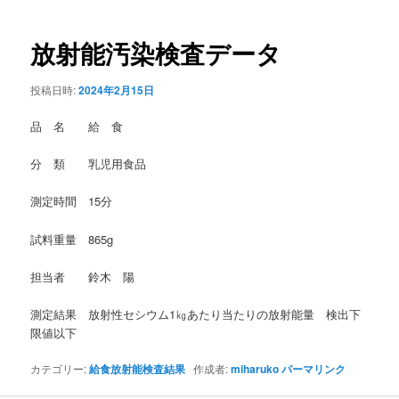
稿
ナ
ビ
放射能汚染検査データ
ゲ
ー
投稿日時:
2024年2月15日
シ
ョ
品 名 給 食
ン
分 類 乳児用食品
測定時間 15分
試料重量 865g
担当者 鈴木 陽
測定結果 放射性セシウム1㎏あたり当たりの放射能量 検出下
限値以下
カテゴリー:
給食放射能検査結果
作成者:
miharuko
パーマリンク