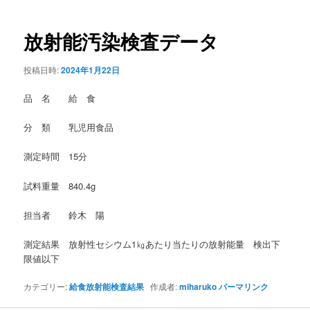
稿
ナ
ビ
放射能汚染検査データ
ゲ
ー
投稿日時:
2024年1月22日
シ
ョ
品 名 給 食
ン
分 類 乳児用食品
測定時間 15分
試料重量 840.4g
担当者 鈴木 陽
測定結果 放射性セシウム1㎏あたり当たりの放射能量 検出下
限値以下
カテゴリー:
給食放射能検査結果
作成者:
miharuko
パーマリンク