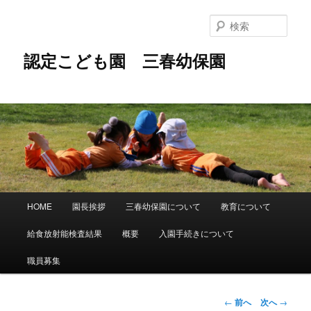
メ
イ
検
ン
索
コ
認定こども園 三春幼保園
ン
テ
ン
ツ
へ
移
動
メ
HOME
園長挨拶
三春幼保園について
教育について
イ
ン
給食放射能検査結果
概要
入園手続きについて
メ
ニ
職員募集
ュ
ー
投
←
前へ
次へ
→