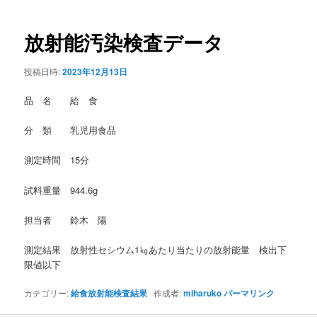
稿
ナ
ビ
放射能汚染検査データ
ゲ
ー
投稿日時:
2023年12月13日
シ
ョ
品 名 給 食
ン
分 類 乳児用食品
測定時間 15分
試料重量 944.6g
担当者 鈴木 陽
測定結果 放射性セシウム1㎏あたり当たりの放射能量 検出下
限値以下
カテゴリー:
給食放射能検査結果
作成者:
miharuko
パーマリンク