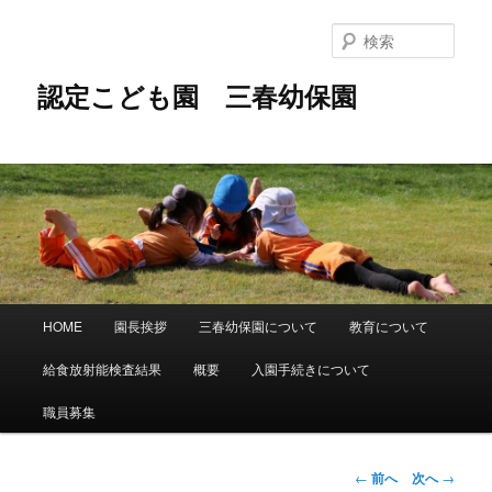
メ
イ
検
ン
索
コ
認定こども園 三春幼保園
ン
テ
ン
ツ
へ
移
動
メ
HOME
園長挨拶
三春幼保園について
教育について
イ
ン
給食放射能検査結果
概要
入園手続きについて
メ
ニ
職員募集
ュ
ー
投
←
前へ
次へ
→