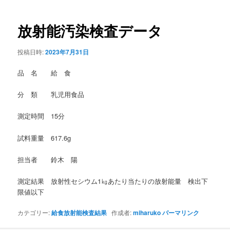
稿
ナ
ビ
放射能汚染検査データ
ゲ
ー
投稿日時:
2023年7月31日
シ
ョ
品 名 給 食
ン
分 類 乳児用食品
測定時間 15分
試料重量 617.6g
担当者 鈴木 陽
測定結果 放射性セシウム1㎏あたり当たりの放射能量 検出下
限値以下
カテゴリー:
給食放射能検査結果
作成者:
miharuko
パーマリンク