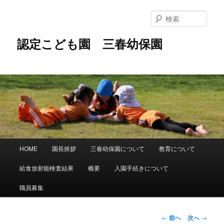
メ
イ
検
ン
索
コ
認定こども園 三春幼保園
ン
テ
ン
ツ
へ
移
動
メ
HOME
園長挨拶
三春幼保園について
教育について
イ
ン
給食放射能検査結果
概要
入園手続きについて
メ
ニ
職員募集
ュ
ー
投
←
前へ
次へ
→