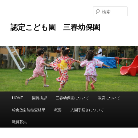
メ
イ
検
ン
索
コ
認定こども園 三春幼保園
ン
テ
ン
ツ
へ
移
動
メ
HOME
園長挨拶
三春幼保園について
教育について
イ
ン
給食放射能検査結果
概要
入園手続きについて
メ
ニ
職員募集
ュ
ー