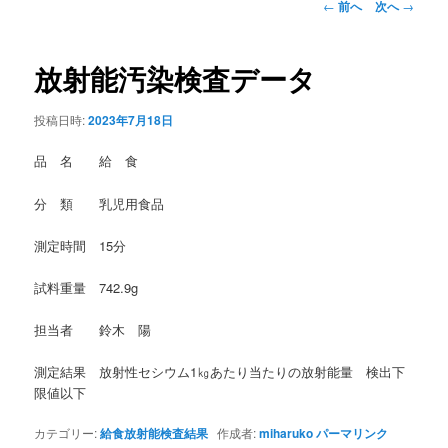
投
←
前へ
次へ
→
稿
ナ
ビ
放射能汚染検査データ
ゲ
ー
投稿日時:
2023年7月18日
シ
ョ
品 名 給 食
ン
分 類 乳児用食品
測定時間 15分
試料重量 742.9g
担当者 鈴木 陽
測定結果 放射性セシウム1㎏あたり当たりの放射能量 検出下
限値以下
カテゴリー:
給食放射能検査結果
作成者:
miharuko
パーマリンク