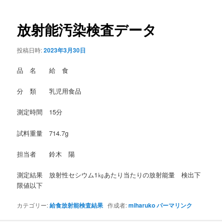
稿
ナ
ビ
放射能汚染検査データ
ゲ
ー
投稿日時:
2023年3月30日
シ
ョ
品 名 給 食
ン
分 類 乳児用食品
測定時間 15分
試料重量 714.7g
担当者 鈴木 陽
測定結果 放射性セシウム1㎏あたり当たりの放射能量 検出下
限値以下
カテゴリー:
給食放射能検査結果
作成者:
miharuko
パーマリンク