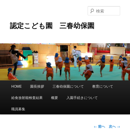
メ
イ
検
ン
索
コ
認定こども園 三春幼保園
ン
テ
ン
ツ
へ
移
動
メ
HOME
園長挨拶
三春幼保園について
教育について
イ
ン
給食放射能検査結果
概要
入園手続きについて
メ
ニ
職員募集
ュ
ー
投
←
前へ
次へ
→