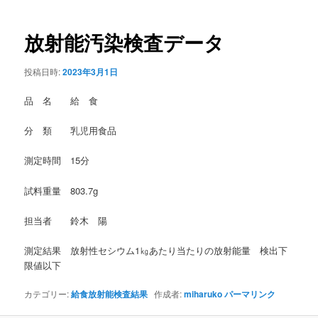
稿
ナ
ビ
放射能汚染検査データ
ゲ
ー
投稿日時:
2023年3月1日
シ
ョ
品 名 給 食
ン
分 類 乳児用食品
測定時間 15分
試料重量 803.7g
担当者 鈴木 陽
測定結果 放射性セシウム1㎏あたり当たりの放射能量 検出下
限値以下
カテゴリー:
給食放射能検査結果
作成者:
miharuko
パーマリンク