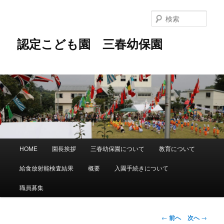
メ
イ
検
ン
索
コ
認定こども園 三春幼保園
ン
テ
ン
ツ
へ
移
動
メ
HOME
園長挨拶
三春幼保園について
教育について
イ
ン
給食放射能検査結果
概要
入園手続きについて
メ
ニ
職員募集
ュ
ー
投
←
前へ
次へ
→