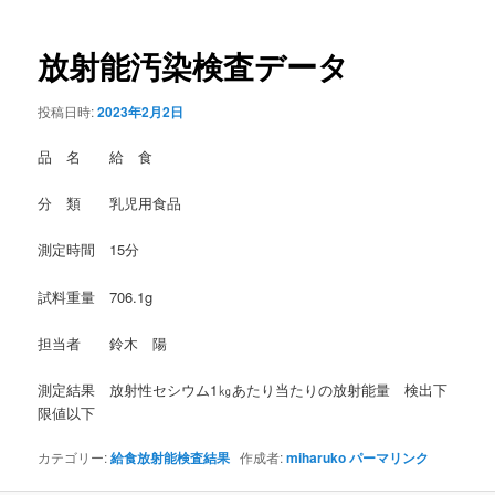
稿
ナ
ビ
放射能汚染検査データ
ゲ
ー
投稿日時:
2023年2月2日
シ
ョ
品 名 給 食
ン
分 類 乳児用食品
測定時間 15分
試料重量 706.1g
担当者 鈴木 陽
測定結果 放射性セシウム1㎏あたり当たりの放射能量 検出下
限値以下
カテゴリー:
給食放射能検査結果
作成者:
miharuko
パーマリンク