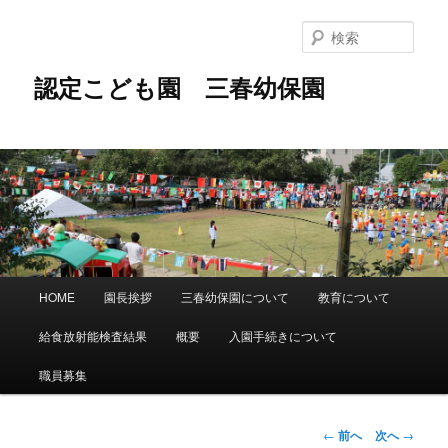
メ
イ
検
ン
索
コ
認定こども園 三春幼保園
ン
テ
ン
ツ
へ
移
動
メ
HOME
園長挨拶
三春幼保園について
教育について
イ
ン
給食放射能検査結果
概要
入園手続きについて
メ
ニ
職員募集
ュ
ー
投
←
前へ
次へ
→