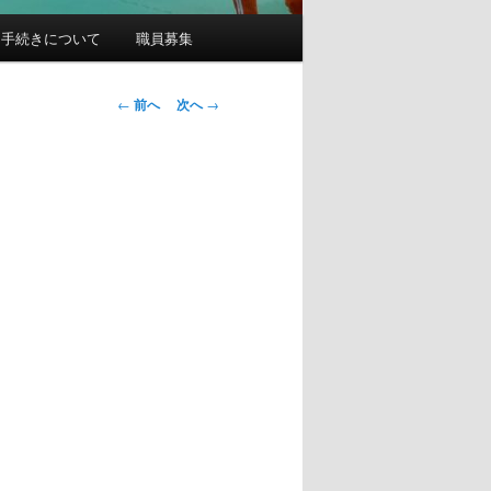
園手続きについて
職員募集
投
←
前へ
次へ
→
稿
ナ
ビ
ゲ
ー
シ
ョ
ン