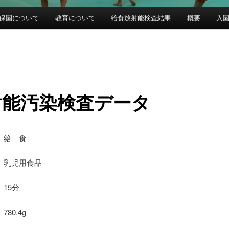
保園について
教育について
給食放射能検査結果
概要
入
射能汚染検査データ
 給 食
乳児用食品
15分
80.4g