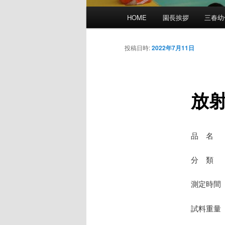
メ
HOME
園長挨拶
三春幼
イ
ン
メ
投稿日時:
2022年7月11日
ニ
ュ
ー
放
品 名
分 類 
測定時間 
試料重量 7