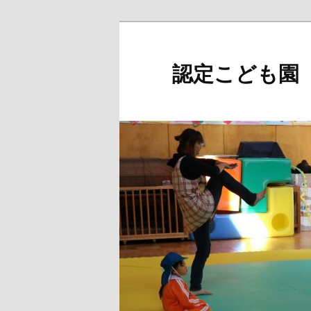
メ
イ
ン
認定こども園
コ
ン
テ
ン
ツ
へ
移
動