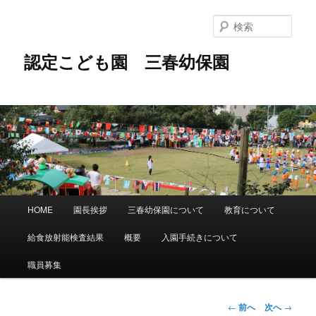
メ
イ
検
ン
索
コ
認定こども園 三春幼保園
ン
テ
ン
ツ
へ
移
動
メ
HOME
園長挨拶
三春幼保園について
教育について
イ
ン
給食放射能検査結果
概要
入園手続きについて
メ
ニ
職員募集
ュ
ー
投
←
前へ
次へ
→