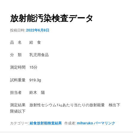
稿
ナ
ビ
放射能汚染検査データ
ゲ
ー
投稿日時:
2022年6月8日
シ
ョ
品 名 給 食
ン
分 類 乳児用食品
測定時間 15分
試料重量 919.3g
担当者 鈴木 陽
測定結果 放射性セシウム1㎏あたり当たりの放射能量 検出下
限値以下
カテゴリー:
給食放射能検査結果
作成者:
miharuko
パーマリンク