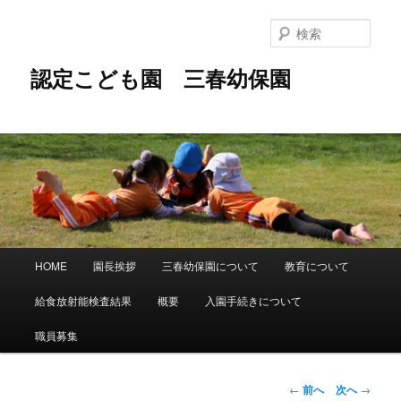
メ
イ
検
ン
索
コ
認定こども園 三春幼保園
ン
テ
ン
ツ
へ
移
動
メ
HOME
園長挨拶
三春幼保園について
教育について
イ
ン
給食放射能検査結果
概要
入園手続きについて
メ
ニ
職員募集
ュ
ー
投
←
前へ
次へ
→