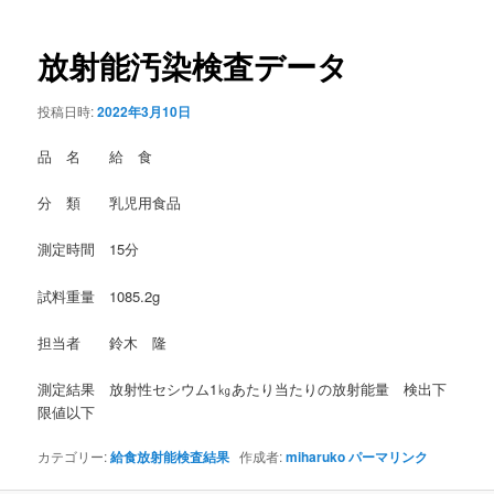
稿
ナ
ビ
放射能汚染検査データ
ゲ
ー
投稿日時:
2022年3月10日
シ
ョ
品 名 給 食
ン
分 類 乳児用食品
測定時間 15分
試料重量 1085.2g
担当者 鈴木 隆
測定結果 放射性セシウム1㎏あたり当たりの放射能量 検出下
限値以下
カテゴリー:
給食放射能検査結果
作成者:
miharuko
パーマリンク