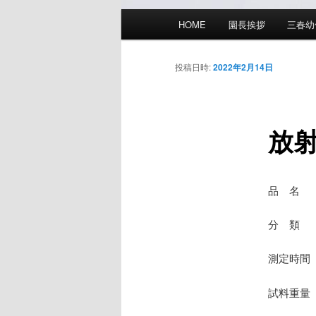
メ
HOME
園長挨拶
三春幼
イ
ン
メ
投稿日時:
2022年2月14日
ニ
ュ
ー
放
品 名
分 類 
測定時間 
試料重量 7