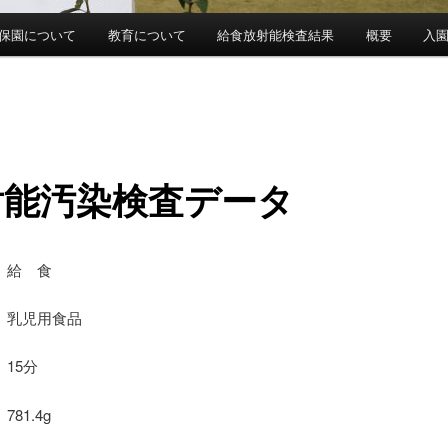
保園について
教育について
給食放射能検査結果
概要
入
射能汚染検査データ
 給 食
乳児用食品
15分
81.4g