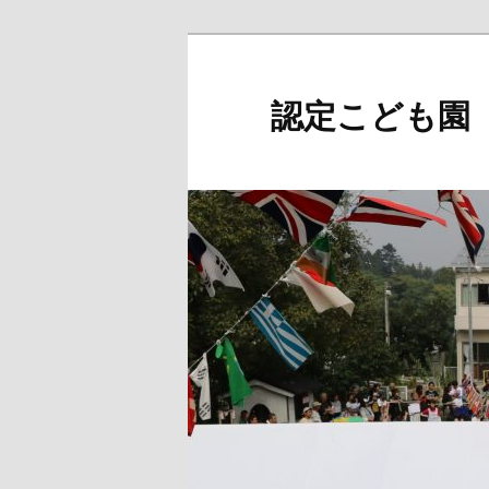
メ
イ
ン
認定こども園
コ
ン
テ
ン
ツ
へ
移
動