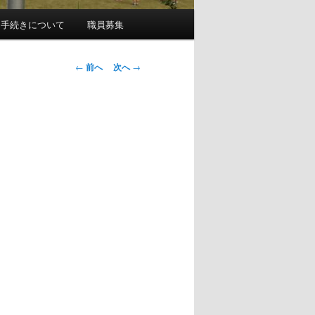
園手続きについて
職員募集
投
←
前へ
次へ
→
稿
ナ
ビ
ゲ
ー
シ
ョ
ン