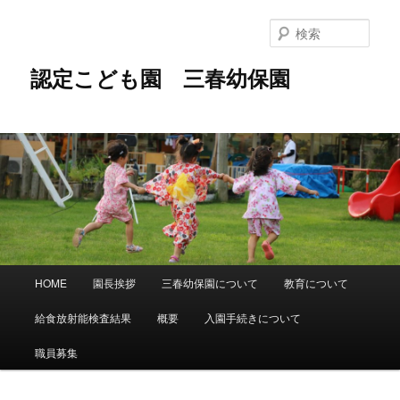
メ
イ
検
ン
索
コ
認定こども園 三春幼保園
ン
テ
ン
ツ
へ
移
動
メ
HOME
園長挨拶
三春幼保園について
教育について
イ
ン
給食放射能検査結果
概要
入園手続きについて
メ
ニ
職員募集
ュ
ー