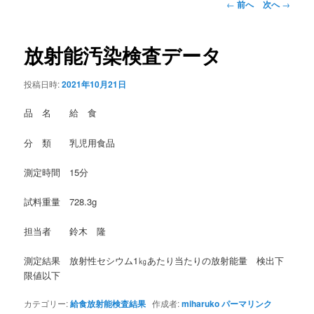
投
←
前へ
次へ
→
稿
ナ
ビ
放射能汚染検査データ
ゲ
ー
投稿日時:
2021年10月21日
シ
ョ
品 名 給 食
ン
分 類 乳児用食品
測定時間 15分
試料重量 728.3g
担当者 鈴木 隆
測定結果 放射性セシウム1㎏あたり当たりの放射能量 検出下
限値以下
カテゴリー:
給食放射能検査結果
作成者:
miharuko
パーマリンク