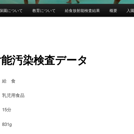
保園について
教育について
給食放射能検査結果
概要
入
射能汚染検査データ
 給 食
乳児用食品
15分
831g