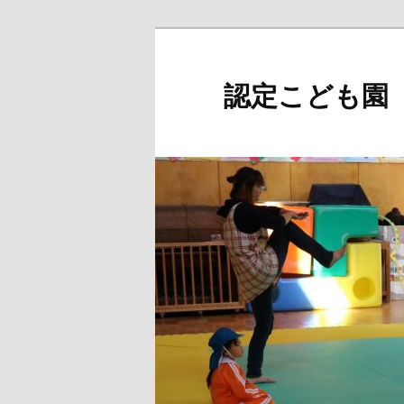
メ
イ
ン
認定こども園
コ
ン
テ
ン
ツ
へ
移
動