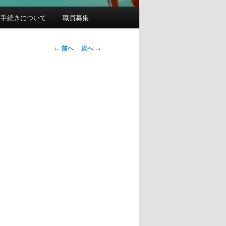
園手続きについて
職員募集
投
←
前へ
次へ
→
稿
ナ
ビ
ゲ
ー
シ
ョ
ン