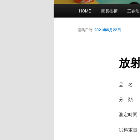
メ
HOME
園長挨拶
三春幼
イ
ン
メ
投稿日時:
2021年6月22日
ニ
ュ
ー
放
品 名
分 類 
測定時間 
試料重量 