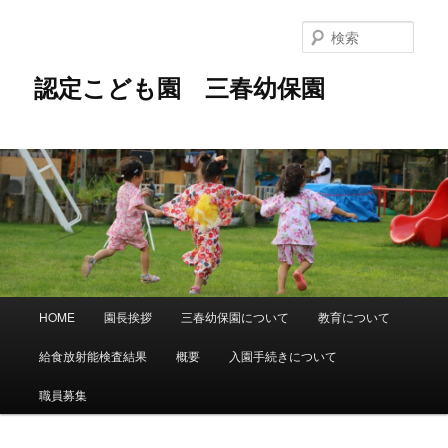
メ
イ
検
ン
索
コ
認定こども園 三春幼保園
ン
テ
ン
ツ
へ
移
動
メ
HOME
園長挨拶
三春幼保園について
教育について
イ
ン
給食放射能検査結果
概要
入園手続きについて
メ
ニ
職員募集
ュ
ー