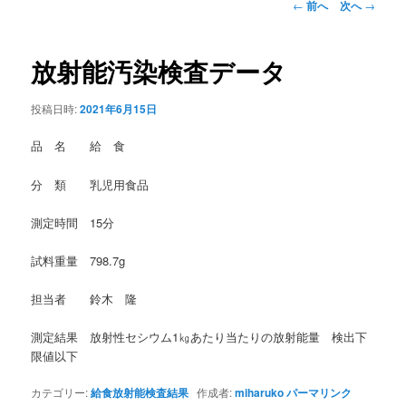
投
←
前へ
次へ
→
稿
ナ
ビ
放射能汚染検査データ
ゲ
ー
投稿日時:
2021年6月15日
シ
ョ
品 名 給 食
ン
分 類 乳児用食品
測定時間 15分
試料重量 798.7g
担当者 鈴木 隆
測定結果 放射性セシウム1㎏あたり当たりの放射能量 検出下
限値以下
カテゴリー:
給食放射能検査結果
作成者:
miharuko
パーマリンク