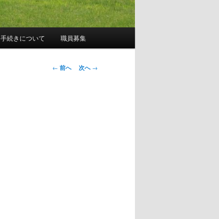
園手続きについて
職員募集
投
←
前へ
次へ
→
稿
ナ
ビ
ゲ
ー
シ
ョ
ン