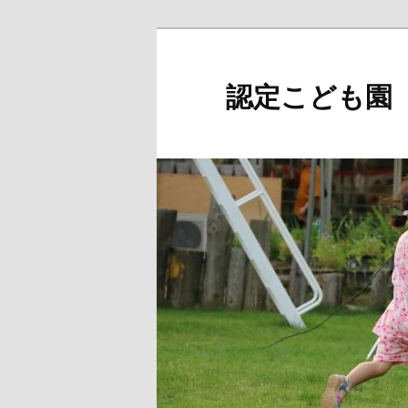
メ
イ
ン
認定こども園
コ
ン
テ
ン
ツ
へ
移
動