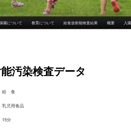
保園について
教育について
給食放射能検査結果
概要
入
射能汚染検査データ
 給 食
乳児用食品
15分