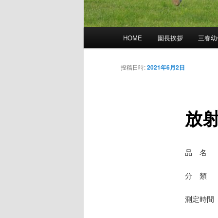
メ
HOME
園長挨拶
三春幼
イ
ン
メ
投稿日時:
2021年6月2日
ニ
ュ
ー
放
品 名
分 類 
測定時間 