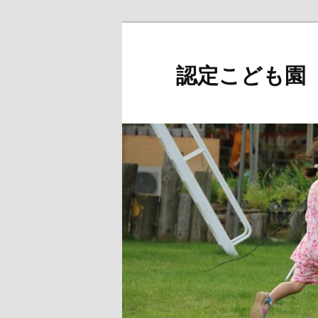
メ
イ
ン
認定こども園
コ
ン
テ
ン
ツ
へ
移
動