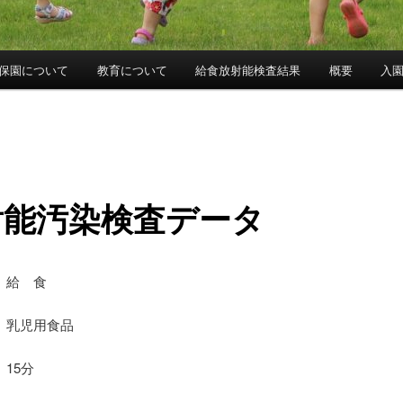
保園について
教育について
給食放射能検査結果
概要
入
射能汚染検査データ
 給 食
乳児用食品
15分