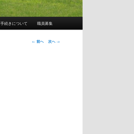
園手続きについて
職員募集
投
←
前へ
次へ
→
稿
ナ
ビ
ゲ
ー
シ
ョ
ン