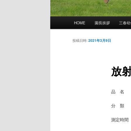
メ
HOME
園長挨拶
三春幼
イ
ン
メ
投稿日時:
2021年3月9日
ニ
ュ
ー
放
品 名
分 類 
測定時間 