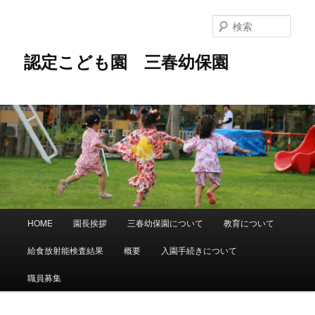
メ
イ
検
ン
索
コ
認定こども園 三春幼保園
ン
テ
ン
ツ
へ
移
動
メ
HOME
園長挨拶
三春幼保園について
教育について
イ
ン
給食放射能検査結果
概要
入園手続きについて
メ
ニ
職員募集
ュ
ー