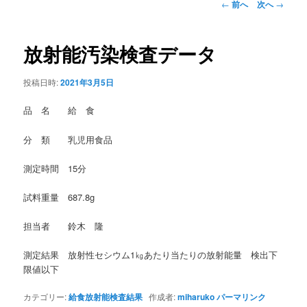
投
←
前へ
次へ
→
稿
ナ
ビ
放射能汚染検査データ
ゲ
ー
投稿日時:
2021年3月5日
シ
ョ
品 名 給 食
ン
分 類 乳児用食品
測定時間 15分
試料重量 687.8g
担当者 鈴木 隆
測定結果 放射性セシウム1㎏あたり当たりの放射能量 検出下
限値以下
カテゴリー:
給食放射能検査結果
作成者:
miharuko
パーマリンク