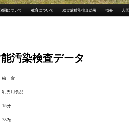
保園について
教育について
給食放射能検査結果
概要
入
射能汚染検査データ
 給 食
乳児用食品
15分
782g