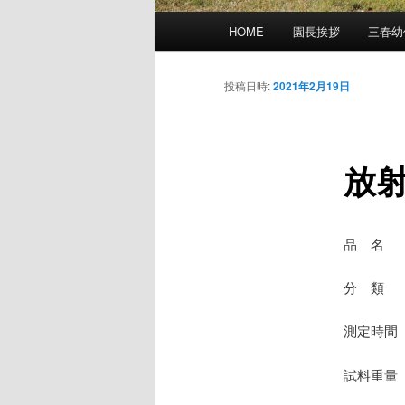
メ
HOME
園長挨拶
三春幼
イ
ン
メ
投稿日時:
2021年2月19日
ニ
ュ
ー
放
品 名
分 類 
測定時間 
試料重量 