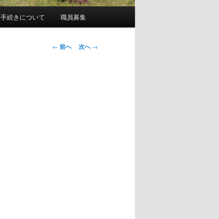
園手続きについて
職員募集
投
←
前へ
次へ
→
稿
ナ
ビ
ゲ
ー
シ
ョ
ン