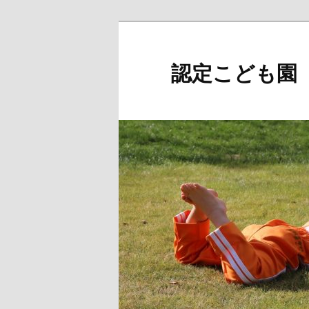
メ
イ
ン
認定こども園
コ
ン
テ
ン
ツ
へ
移
動